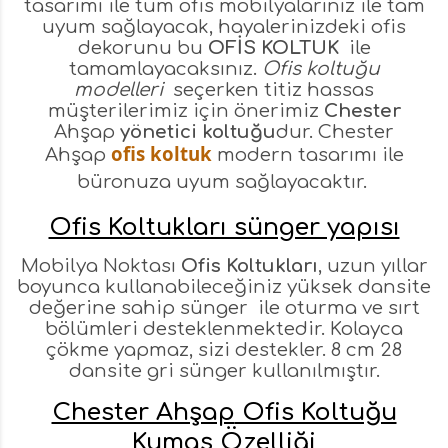
tasarımı ile tüm ofis mobilyalarınız ile tam
uyum sağlayacak, hayalerinizdeki ofis
dekorunu bu
OFİS KOLTUK
ile
tamamlayacaksınız.
Ofis koltuğu
modelleri
seçerken titiz hassas
müşterilerimiz için önerimiz
Chester
Ahşap
yönetici koltuğu
dur. Chester
ofis koltuk
Ahşap
modern tasarımı ile
büronuza uyum sağlayacaktır.
Ofis Koltukları sünger yapısı
Mobilya Noktası
Ofis Koltukları
, uzun yıllar
boyunca kullanabileceğiniz yüksek dansite
değerine sahip sünger ile oturma ve sırt
bölümleri desteklenmektedir. Kolayca
çökme yapmaz, sizi destekler. 8 cm 28
dansite gri sünger kullanılmıştır.
Chester Ahşap
Ofis Koltuğu
Kumaş Özelliği