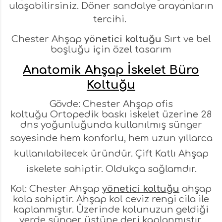
ulaşabilirsiniz. Döner sandalye arayanların
tercihi.
Chester Ahşap
yönetici koltuğu
Sırt ve bel
boşluğu için özel tasarım
Anatomik Ahşap İskelet Büro
Koltuğu
Gövde: Chester Ahşap ofis
koltuğu Ortopedik baskı iskelet üzerine 28
dns yoğunluğunda kullanılmış sünger
sayesinde
hem konforlu, hem uzun yıllarca
kullanılabilecek üründür. Çift Katlı Ah
şap
iskelete sahiptir. Oldukça sağlamdır.
Kol: Chester Ahşap
yönetici koltuğu
ahşap
kola sahiptir. Ahşap kol ceviz rengi cila ile
kaplanmıştır. Üzerinde kolunuzun geldiği
yerde sünger üstüne deri kaplanmıştır.