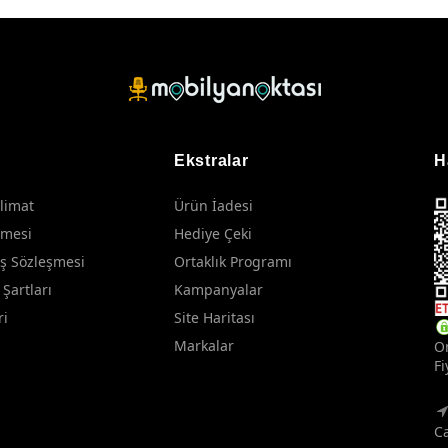
Ekstralar
H
limat
Ürün İadesi
şmesi
Hediye Çeki
ış Sözleşmesi
Ortaklık Programı
 Şartları
Kampanyalar
ri
Site Haritası
Markalar
On
Fi
Ca