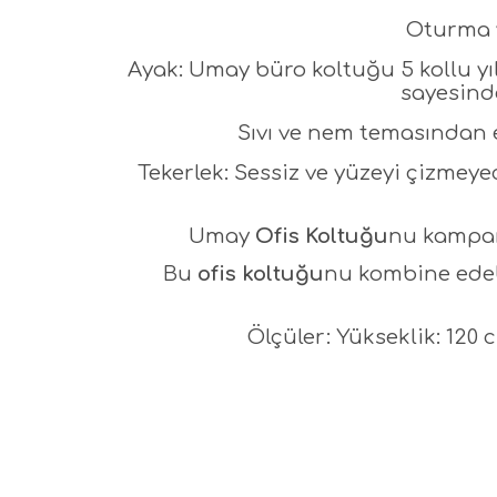
Oturma v
Ayak: Umay büro koltuğu 5 kollu y
sayesinde
Sıvı ve nem temasından 
Tekerlek: Sessiz ve yüzeyi çizmeye
Umay
Ofis Koltuğu
nu kampany
Bu
ofis koltuğu
nu kombine edeb
Ölçüler: Yükseklik: 120