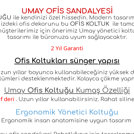
UMAY OFİS SANDALYESİ
TUĞU
ile kendinizi özel hissedin. Modern tasarımı
izdeki ofis dekorunu bu
OFİS KOLTUK
ile tam
müşterilerimiz için önerimiz Umay yönetici ko
tasarımı ile büronuza uyum sağlayacaktır.
2 Yıl Garanti
Ofis Koltukları sünger yapısı
uzun yıllar boyunca kullanabileceğiniz yüksek 
lümleri desteklenmektedir. Kolayca çökme yapma
Umay
Ofis Koltuğu
Kumaş Özelliği
ıf deri
. Uzun yıllar kullanabilirsiniz. Rahat sili
Ergonomik Yönetici Koltuğu
Ergonomik insan anatomisine uygun tasarım