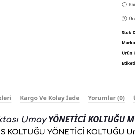
Kar
Ür
Stok 
Marka
Ürün 
Etiket
leri
Kargo Ve Kolay İade
Yorumlar (0)
YÖNETİCİ KOLTUĞU M
ktası Umay
İS KOLTUĞU YÖNETİCİ KOLTUĞU U