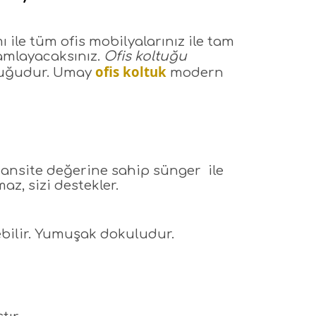
 ile tüm ofis mobilyalarınız ile tam
amlayacaksınız.
Ofis koltuğu
ofis koltuk
ltuğudur. Umay
modern
dansite değerine sahip sünger ile
z, sizi destekler.
nebilir. Yumuşak dokuludur.