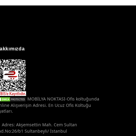
akkımızda
MOBİLYA NOKTASI-Ofis koltuğunda
line Alışverişin Adresi. En Ucuz Ofis Koltuğu
yatları.
Adres: Akşemsettin Mah. Cem Sultan
d.No:26/b1 Sultanbeyli/ İstanbul