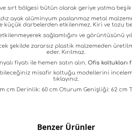
e sırt bölgesi bütün olarak geriye yatma beşik
ıldız ayak alüminyum paslanmaz metal malzeme
 küçük darbelerden etkilenmez. Kiri ve tozu be
etkilenmeyerek sağlamlığını ve görüntüsünü yıl
cek şekilde zararsız plastik malzemeden üretilm
eder. Kırılmaz.
alı fiyatı ile hemen satın alın.
Ofis koltukları f
ileceğiniz misafir koltuğu modellerini incele
tıklayınız.
 cm cm Derinlik: 60 cm Oturum Genişliği: 62 cm T
Benzer Ürünler