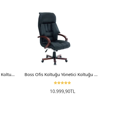
Astra Makam Koltuğu Yönetici Koltuğu Müdür Koltuğu
Boss Ofis Koltuğu Yönetici Koltuğu Makam Koltuğu Müdür Koltuğu Ahşap
10.999,90TL
Sepete Ekle