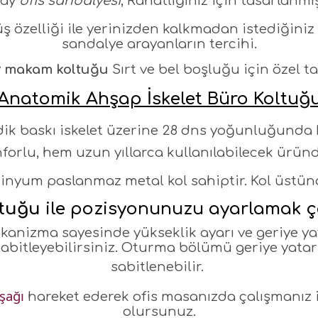
ay
ofis sandalyesi
, Rahatlığınız için tasarlanmış
 özelliği ile yerinizden kalkmadan istediğiniz 
sandalye arayanların tercihi.
y
makam koltuğu
Sırt ve bel boşluğu için özel t
Anatomik Ahşap İskelet Büro Koltuğ
k baskı iskelet üzerine 28 dns yoğunluğunda 
forlu, hem uzun yıllarca kullanılabilecek üründ
yum paslanmaz metal kol sahiptir. Kol üstünde
ltuğu
ile pozisyonunuzu ayarlamak ç
kanizma sayesinde yükseklik ayarı ve geriye ya
sabitleyebilirsiniz. Oturma bölümü geriye yatar 
sabitlenebilir.
şağı
hareket ederek ofis masanızda çalışmanız 
olursunuz.