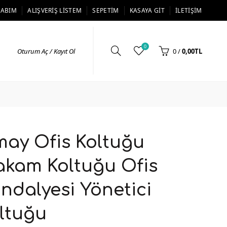
SABIM
ALIŞVERIŞ LISTEM
SEPETIM
KASAYA GIT
İLETIŞIM
0
Oturum Aç / Kayıt Ol
0
/
0,00TL
ay Ofis Koltuğu
kam Koltuğu Ofis
ndalyesi Yönetici
ltuğu