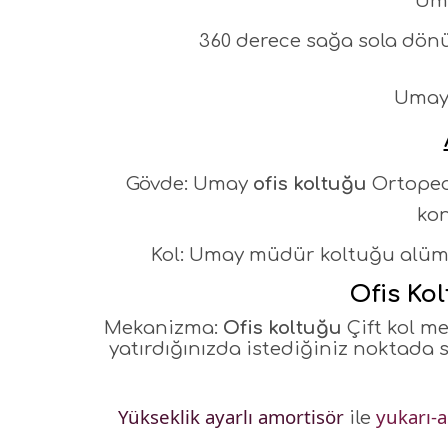
Um
360 derece sağa sola dönüş
Uma
Gövde: Umay
ofis koltuğu
Ortopedi
kon
Kol: Umay müdür koltuğu alümin
Ofis Ko
Mekanizma:
Ofis koltuğu
Çift kol me
yatırdığınızda istediğiniz noktada 
Yükseklik ayarlı amortisör
yukarı-a
ile