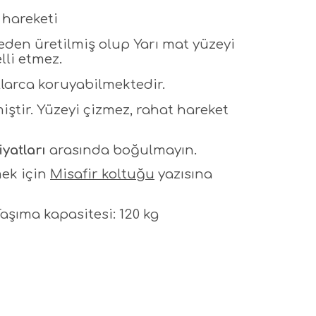
 hareketi
den üretilmiş olup Yarı mat yüzeyi
lli etmez.
larca koruyabilmektedir.
iştir. Yüzeyi çizmez, rahat hareket
iyatları
arasında boğulmayın.
mek için
Misafir koltuğu
yazısına
aşıma kapasitesi: 120 kg