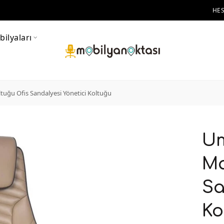
HE
ilyaları
uğu Ofis Sandalyesi Yönetici Koltuğu
Um
Ma
Sa
Ko