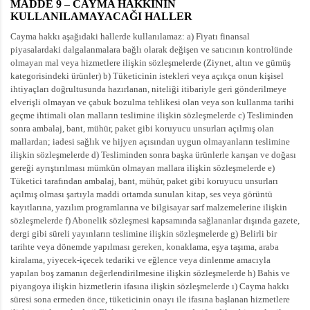
MADDE 9 – CAYMA HAKKININ
KULLANILAMAYACAĞI HALLER
Cayma hakkı aşağıdaki hallerde kullanılamaz: a) Fiyatı finansal
piyasalardaki dalgalanmalara bağlı olarak değişen ve satıcının kontrolünde
olmayan mal veya hizmetlere ilişkin sözleşmelerde (Ziynet, altın ve gümüş
kategorisindeki ürünler) b) Tüketicinin istekleri veya açıkça onun kişisel
ihtiyaçları doğrultusunda hazırlanan, niteliği itibariyle geri gönderilmeye
elverişli olmayan ve çabuk bozulma tehlikesi olan veya son kullanma tarihi
geçme ihtimali olan malların teslimine ilişkin sözleşmelerde c) Tesliminden
sonra ambalaj, bant, mühür, paket gibi koruyucu unsurları açılmış olan
mallardan; iadesi sağlık ve hijyen açısından uygun olmayanların teslimine
ilişkin sözleşmelerde d) Tesliminden sonra başka ürünlerle karışan ve doğası
gereği ayrıştırılması mümkün olmayan mallara ilişkin sözleşmelerde e)
Tüketici tarafından ambalaj, bant, mühür, paket gibi koruyucu unsurları
açılmış olması şartıyla maddi ortamda sunulan kitap, ses veya görüntü
kayıtlarına, yazılım programlarına ve bilgisayar sarf malzemelerine ilişkin
sözleşmelerde f) Abonelik sözleşmesi kapsamında sağlananlar dışında gazete,
dergi gibi süreli yayınların teslimine ilişkin sözleşmelerde g) Belirli bir
tarihte veya dönemde yapılması gereken, konaklama, eşya taşıma, araba
kiralama, yiyecek-içecek tedariki ve eğlence veya dinlenme amacıyla
yapılan boş zamanın değerlendirilmesine ilişkin sözleşmelerde h) Bahis ve
piyangoya ilişkin hizmetlerin ifasına ilişkin sözleşmelerde ı) Cayma hakkı
süresi sona ermeden önce, tüketicinin onayı ile ifasına başlanan hizmetlere