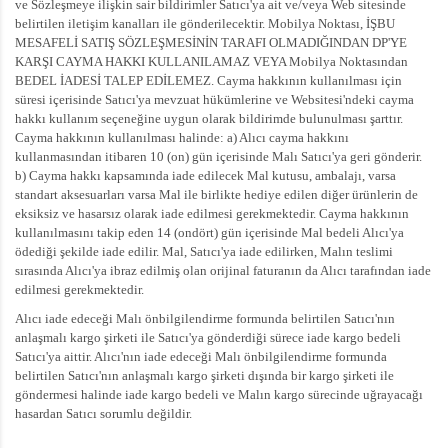
ve Sözleşmeye ilişkin sair bildirimler Satıcı'ya ait ve/veya Web sitesinde
belirtilen iletişim kanalları ile gönderilecektir. Mobilya Noktası, İŞBU
MESAFELİ SATIŞ SÖZLEŞMESİNİN TARAFI OLMADIĞINDAN DP'YE
KARŞI CAYMA HAKKI KULLANILAMAZ VEYA Mobilya Noktasından
BEDEL İADESİ TALEP EDİLEMEZ. Cayma hakkının kullanılması için
süresi içerisinde Satıcı'ya mevzuat hükümlerine ve Websitesi'ndeki cayma
hakkı kullanım seçeneğine uygun olarak bildirimde bulunulması şarttır.
Cayma hakkının kullanılması halinde: a) Alıcı cayma hakkını
kullanmasından itibaren 10 (on) gün içerisinde Malı Satıcı'ya geri gönderir.
b) Cayma hakkı kapsamında iade edilecek Mal kutusu, ambalajı, varsa
standart aksesuarları varsa Mal ile birlikte hediye edilen diğer ürünlerin de
eksiksiz ve hasarsız olarak iade edilmesi gerekmektedir. Cayma hakkının
kullanılmasını takip eden 14 (ondört) gün içerisinde Mal bedeli Alıcı'ya
ödediği şekilde iade edilir. Mal, Satıcı'ya iade edilirken, Malın teslimi
sırasında Alıcı'ya ibraz edilmiş olan orijinal faturanın da Alıcı tarafından iade
edilmesi gerekmektedir.
Alıcı iade edeceği Malı önbilgilendirme formunda belirtilen Satıcı'nın
anlaşmalı kargo şirketi ile Satıcı'ya gönderdiği sürece iade kargo bedeli
Satıcı'ya aittir. Alıcı'nın iade edeceği Malı önbilgilendirme formunda
belirtilen Satıcı'nın anlaşmalı kargo şirketi dışında bir kargo şirketi ile
göndermesi halinde iade kargo bedeli ve Malın kargo sürecinde uğrayacağı
hasardan Satıcı sorumlu değildir.