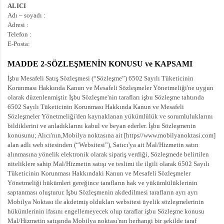
ALICI
Adı – soyadı :
Adresi :
Telefon :
E-Posta:
MADDE 2-SÖZLEŞMENİN KONUSU ve KAPSAMI
İşbu Mesafeli Satış Sözleşmesi (“Sözleşme”) 6502 Sayılı Tüketicinin
Korunması Hakkında Kanun ve Mesafeli Sözleşmeler Yönetmeliği'ne uygun
olarak düzenlenmiştir. İşbu Sözleşme'nin tarafları işbu Sözleşme tahtında
6502 Sayılı Tüketicinin Korunması Hakkında Kanun ve Mesafeli
Sözleşmeler Yönetmeliği'den kaynaklanan yükümlülük ve sorumluluklarını
bildiklerini ve anladıklarını kabul ve beyan ederler. İşbu Sözleşmenin
konusunu; Alıcı'nın,Mobilya noktasına ait [https//www.mobilyanoktasi.com]
alan adlı web sitesinden (“Websitesi”), Satıcı'ya ait Mal/Hizmetin satın
alınmasına yönelik elektronik olarak sipariş verdiği, Sözleşmede belirtilen
niteliklere sahip Mal/Hizmetin satışı ve teslimi ile ilgili olarak 6502 Sayılı
Tüketicinin Korunması Hakkındaki Kanun ve Mesafeli Sözleşmeler
Yönetmeliği hükümleri gereğince tarafların hak ve yükümlülüklerinin
saptanması oluşturur. İşbu Sözleşmenin akdedilmesi tarafların ayrı ayrı
Mobilya Noktası ile akdetmiş oldukları websitesi üyelik sözleşmelerinin
hükümlerinin ifasını engellemeyecek olup taraflar işbu Sözleşme konusu
Mal/Hizmetin satışında Mobilya noktası'nın herhangi bir şekilde taraf