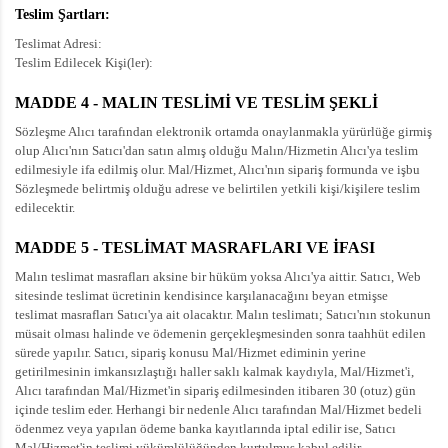
Teslim Şartları:
Teslimat Adresi:
Teslim Edilecek Kişi(ler):
MADDE 4 - MALIN TESLİMİ VE TESLİM ŞEKLİ
Sözleşme Alıcı tarafından elektronik ortamda onaylanmakla yürürlüğe girmiş
olup Alıcı'nın Satıcı'dan satın almış olduğu Malın/Hizmetin Alıcı'ya teslim
edilmesiyle ifa edilmiş olur. Mal/Hizmet, Alıcı'nın sipariş formunda ve işbu
Sözleşmede belirtmiş olduğu adrese ve belirtilen yetkili kişi/kişilere teslim
edilecektir.
MADDE 5 - TESLİMAT MASRAFLARI VE İFASI
Malın teslimat masrafları aksine bir hüküm yoksa Alıcı'ya aittir. Satıcı, Web
sitesinde teslimat ücretinin kendisince karşılanacağını beyan etmişse
teslimat masrafları Satıcı'ya ait olacaktır. Malın teslimatı; Satıcı'nın stokunun
müsait olması halinde ve ödemenin gerçekleşmesinden sonra taahhüt edilen
sürede yapılır. Satıcı, sipariş konusu Mal/Hizmet ediminin yerine
getirilmesinin imkansızlaştığı haller saklı kalmak kaydıyla, Mal/Hizmet'i,
Alıcı tarafından Mal/Hizmet'in sipariş edilmesinden itibaren 30 (otuz) gün
içinde teslim eder. Herhangi bir nedenle Alıcı tarafından Mal/Hizmet bedeli
ödenmez veya yapılan ödeme banka kayıtlarında iptal edilir ise, Satıcı
Mal/Hizmet'in teslimi yükümlülüğünden kurtulmuş kabul edilir.