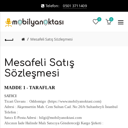
Telefon:
0501 3711409
0
0
Mesafeli Satış Sözleşmesi
Mesafeli Satış
Sözleşmesi
MADDE 1 - TARAFLAR
SATICI
Ticari Ünvanı : Oddomigo (https://www.mobilyanoktasi.com)
Adresi : Akşemsettin Mah. Cem Sultan Cad.
No:26/b
Sultanbeyli İstanbul
Telefon :
Satıcı E-Posta Adresi :
bilgi@mobilyanoktasi.com
Alıcının İade Halinde Malı Satıcıya Göndereceği Kargo Şirketi :