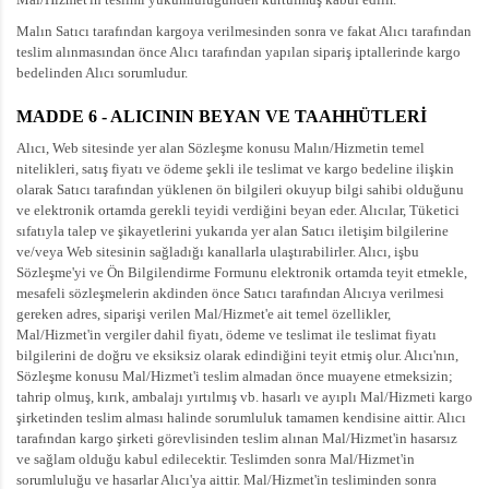
Malın Satıcı tarafından kargoya verilmesinden sonra ve fakat Alıcı tarafından
teslim alınmasından önce Alıcı tarafından yapılan sipariş iptallerinde kargo
bedelinden Alıcı sorumludur.
MADDE 6 - ALICININ BEYAN VE TAAHHÜTLERİ
Alıcı, Web sitesinde yer alan Sözleşme konusu Malın/Hizmetin temel
nitelikleri, satış fiyatı ve ödeme şekli ile teslimat ve kargo bedeline ilişkin
olarak Satıcı tarafından yüklenen ön bilgileri okuyup bilgi sahibi olduğunu
ve elektronik ortamda gerekli teyidi verdiğini beyan eder. Alıcılar, Tüketici
sıfatıyla talep ve şikayetlerini yukarıda yer alan Satıcı iletişim bilgilerine
ve/veya Web sitesinin sağladığı kanallarla ulaştırabilirler. Alıcı, işbu
Sözleşme'yi ve Ön Bilgilendirme Formunu elektronik ortamda teyit etmekle,
mesafeli sözleşmelerin akdinden önce Satıcı tarafından Alıcıya verilmesi
gereken adres, siparişi verilen Mal/Hizmet'e ait temel özellikler,
Mal/Hizmet'in vergiler dahil fiyatı, ödeme ve teslimat ile teslimat fiyatı
bilgilerini de doğru ve eksiksiz olarak edindiğini teyit etmiş olur. Alıcı'nın,
Sözleşme konusu Mal/Hizmet'i teslim almadan önce muayene etmeksizin;
tahrip olmuş, kırık, ambalajı yırtılmış vb. hasarlı ve ayıplı Mal/Hizmeti kargo
şirketinden teslim alması halinde sorumluluk tamamen kendisine aittir. Alıcı
tarafından kargo şirketi görevlisinden teslim alınan Mal/Hizmet'in hasarsız
ve sağlam olduğu kabul edilecektir. Teslimden sonra Mal/Hizmet'in
sorumluluğu ve hasarlar Alıcı'ya aittir. Mal/Hizmet'in tesliminden sonra