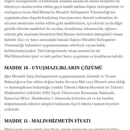
ilişkin sözleşmelerde i) Elektronik ortamda anında ifa edilen hizmetler ile
tüketiciye anında teslim edilen gayri maddi mallara ilişkin sözleşmelerde ve
sözleşmeye konu Mal/Hizmet'in Mesafeli Sözleşmeler Yönetmeliği'nin
uygulama alanı dışında bırakılmış olan (satıcının düzenli teslimatları ile
alıcının meskenine teslim edilen gıda maddelerinin, içeceklerin ya da diğer
günlük tüketim maddeleri ile seyahat, konaklama, lokantacılık, eğlence
sektörü gibi alanlarda hizmetler) Mal/Hizmet türlerinden müteşekkil olması
halinde Alıcı ve Satıcı arasındaki hukuki ilişkiye Mesafeli Sözleşmeler
Yönetmeliği hükümleri uygulanamaması sebebiyle cayma hakkı
kullanılamayacaktır. Tatil kategorisinde satışa sunulan bu tür
Mal/Hizmetlerin iptal ve iade şartları Satıcı uygulama ve kurallarına tabidir.
MADDE 10 - UYUŞMAZLIKLARIN ÇÖZÜMÜ
İşbu Mesafeli Satış Sözleşmesi'nin uygulanmasında, Gümrük ve Ticaret
Bakanlığınca ilan edilen değere kadar Alıcının Mal veya Hizmeti satın aldığı
ve ikametgahının bulunduğu yerdeki Tüketici Hakem Heyetleri ile Tüketici
Mahkemeleri yetkilidir. 6502 Sayılı Tüketicinin Korunması Hakkında
Kanun'un 68'nci. Maddesinin 1. fıkrasında belirtilen alt ve üst limitler
doğrultusunda tüketici talepleri hakkında ilçe/il tüketici hakem heyetleri
yetkilidir.
MADDE 11 - MALIN/HİZMETİN FİYATI
Malın peşin veya vadeli satış fiyatı, sipariş formunda yer almakla birlikte,