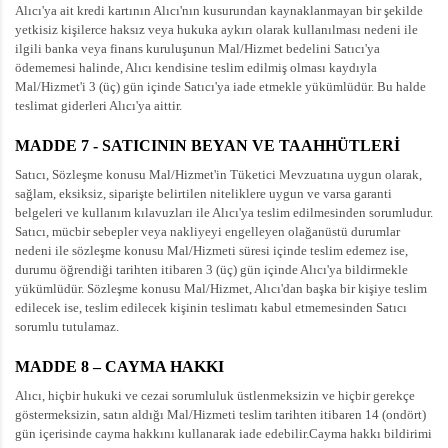
Alıcı'ya ait kredi kartının Alıcı'nın kusurundan kaynaklanmayan bir şekilde
yetkisiz kişilerce haksız veya hukuka aykırı olarak kullanılması nedeni ile
ilgili banka veya finans kuruluşunun Mal/Hizmet bedelini Satıcı'ya
ödememesi halinde, Alıcı kendisine teslim edilmiş olması kaydıyla
Mal/Hizmet'i 3 (üç) gün içinde Satıcı'ya iade etmekle yükümlüdür. Bu halde
teslimat giderleri Alıcı'ya aittir.
MADDE 7 - SATICININ BEYAN VE TAAHHÜTLERİ
Satıcı, Sözleşme konusu Mal/Hizmet'in Tüketici Mevzuatına uygun olarak,
sağlam, eksiksiz, siparişte belirtilen niteliklere uygun ve varsa garanti
belgeleri ve kullanım kılavuzları ile Alıcı'ya teslim edilmesinden sorumludur.
Satıcı, mücbir sebepler veya nakliyeyi engelleyen olağanüstü durumlar
nedeni ile sözleşme konusu Mal/Hizmeti süresi içinde teslim edemez ise,
durumu öğrendiği tarihten itibaren 3 (üç) gün içinde Alıcı'ya bildirmekle
yükümlüdür. Sözleşme konusu Mal/Hizmet, Alıcı'dan başka bir kişiye teslim
edilecek ise, teslim edilecek kişinin teslimatı kabul etmemesinden Satıcı
sorumlu tutulamaz.
MADDE 8 – CAYMA HAKKI
Alıcı, hiçbir hukuki ve cezai sorumluluk üstlenmeksizin ve hiçbir gerekçe
göstermeksizin, satın aldığı Mal/Hizmeti teslim tarihten itibaren 14 (ondört)
gün içerisinde cayma hakkını kullanarak iade edebilir.Cayma hakkı bildirimi