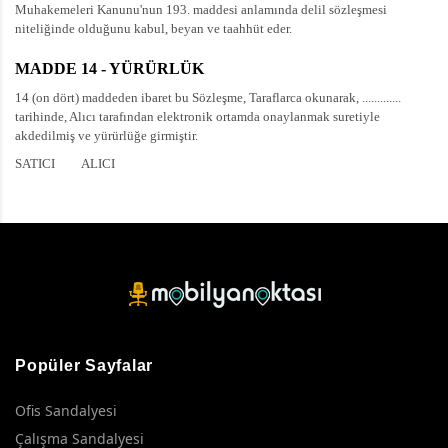
Muhakemeleri Kanunu'nun 193. maddesi anlamında delil sözleşmesi
niteliğinde olduğunu kabul, beyan ve taahhüt eder.
MADDE 14 - YÜRÜRLÜK
14 (on dört) maddeden ibaret bu Sözleşme, Taraflarca okunarak, .............
tarihinde, Alıcı tarafından elektronik ortamda onaylanmak suretiyle
akdedilmiş ve yürürlüğe girmiştir.
SATICI
ALICI
Popüler Sayfalar
Ofis Sandalyesi
Çalışma Sandalyesi