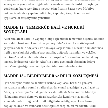
sipariş sonu gönderilen bilgilendirme maili ve ürün ile birlikte müşteriye
gönderilen fatura içeriğinde mevcut olan fiyattır. Satıcı veya Mobilya
noktası tarafından yapılan indirimler, kuponlar, kargo ücreti ve sair
uygulamalar satış fiyatına yansıtılır.
MADDE 12 - TEMERRÜD HALİ VE HUKUKİ
SONUÇLARI
Alıcı'nın, kredi kartı ile yapmış olduğu işlemlerde temerrüde düşmesi halinde
kart sahibi bankanın kendisi ile yapmış olduğu kredi kartı sözleşmesi
çerçevesinde faiz ödeyecek ve bankaya karşı sorumlu olacaktır. Bu durumda
ilgili banka hukuki yollara başvurabilir; doğacak masrafları ve vekâlet
ücretini Alıcı'dan talep edebilir ve her koşulda Alıcı'nın borcundan dolayı
temerrüde düşmesi halinde, Alıcı'nın borcu gecikmeli ifasından dolayı
Satıcı'nın uğradığı zarar ve ziyandan Alıcı sorumlu olacaktır.
MADDE 13 – BİLDİRİMLER ve DELİL SÖZLEŞMESİ
İşbu Sözleşme tahtında Taraflar arasında yapılacak her türlü yazışma,
mevzuatta sayılan zorunlu haller dışında, e-mail aracılığıyla yapılacaktır.
Alıcı, işbu Sözleşme'den doğabilecek ihtilaflarda Satıcı'nın ve Mobilya
Noktası'nın resmi defter ve ticari kayıtlarıyla, kendi veritabanında,
sunucularında tuttuğu elektronik bilgilerin ve bilgisayar kayıtlarının,
bağlayıcı, kesin ve münhasır delil teşkil edeceğini, bu maddenin Hukuk