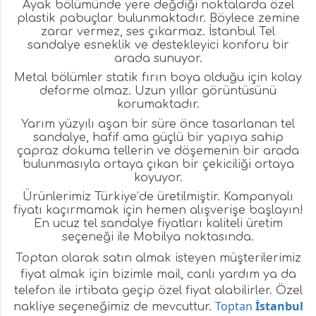
Ayak bölümünde yere değdiği noktalarda özel
plastik pabuçlar bulunmaktadır. Böylece zemine
zarar vermez, ses çıkarmaz. İstanbul Tel
sandalye esneklik ve destekleyici konforu bir
arada sunuyor.
Metal bölümler statik fırın boya olduğu için kolay
deforme olmaz. Uzun yıllar görüntüsünü
korumaktadır.
Yarım yüzyılı aşan bir süre önce tasarlanan tel
sandalye, hafif ama güçlü bir yapıya sahip
çapraz dokuma tellerin ve döşemenin bir arada
bulunmasıyla ortaya çıkan bir çekiciliği ortaya
koyuyor.
Ürünlerimiz Türkiye’de üretilmiştir. Kampanyalı
fiyatı kaçırmamak için hemen alışverişe başlayın!
En ucuz tel sandalye fiyatları kaliteli üretim
seçeneği ile Mobilya noktasında.
Toptan olarak satın almak isteyen müşterilerimiz
fiyat almak için bizimle mail, canlı yardım ya da
telefon ile irtibata geçip özel fiyat alabilirler. Özel
Toptan
İ
stanbul
nakliye seçeneğimiz de mevcuttur.