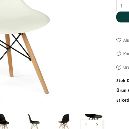
Alı
Kar
Ür
Stok 
Ürün 
Etiket