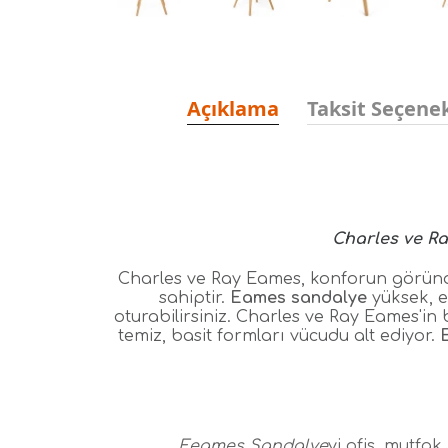
Açıklama
Taksit Seçenek
Charles ve R
Charles ve Ray Eames, konforun göründü
sahiptir.
Eames sandalye
yüksek, es
oturabilirsiniz. Charles ve Ray Eames'in 
temiz, basit formları vücudu alt ediyor.
Eeames Sandalye
yi ofis, mutfak