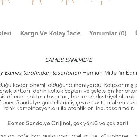
leri
Kargo Ve Kolay İade
Yorumlar (0)
EAMES SANDALYE
ay Eames tarafından tasarlanan
Herman Miller'ın Eam
ğü kadar önemli olduğuna inanıyordu. Kalıplanmış pla
nek sırtları, derin koltuk cepleri ve şelale ön kenarla
bir dönüm noktası tasarımı, bunlar endüstriyel olarak ü
Eames Sandalye
güncellenmiş çevre dostu malzemeler v
renk kombinasyonları ile otantik orijinal tasarımdır.
Eames Sandalye
Orijinal, çok yönlü ve çok zarif
, salon, cafe, bar, restaurant, otel, müze, kütüphane,… g