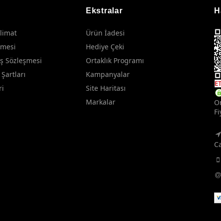
Ekstralar
H
limat
Ürün İadesi
şmesi
Hediye Çeki
ış Sözleşmesi
Ortaklık Programı
 Şartları
Kampanyalar
ri
Site Haritası
Markalar
On
Fi
Ca