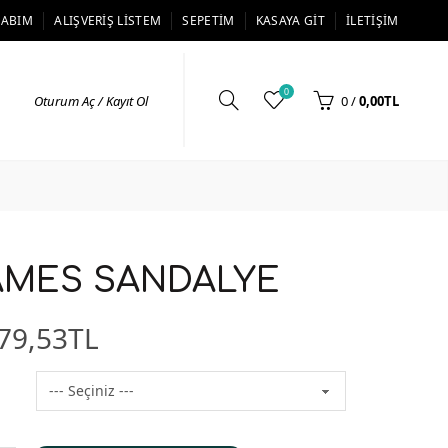
SABIM
ALIŞVERIŞ LISTEM
SEPETIM
KASAYA GIT
İLETIŞIM
0
Oturum Aç / Kayıt Ol
0
/
0,00TL
AMES SANDALYE
79,53TL