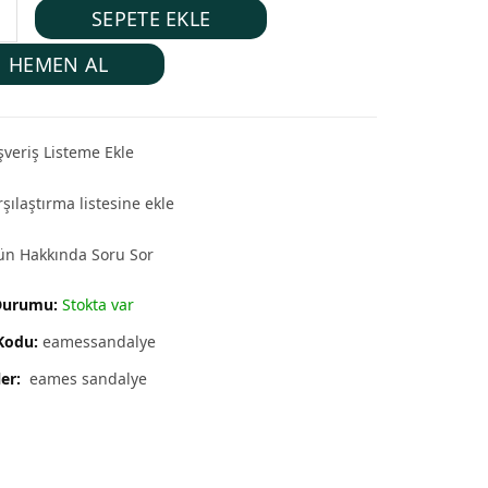
SEPETE EKLE
HEMEN AL
şveriş Listeme Ekle
şılaştırma listesine ekle
ün Hakkında Soru Sor
Durumu:
Stokta var
Kodu:
eamessandalye
ler:
eames sandalye