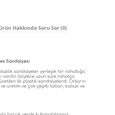
Ürün Hakkında Soru Sor (0)
es Sandalyesi
stik sandalyeler yerleşik bir rahatlığa
rı vardır, böylece uzun süre rahatça
retilen ilk plastik sandalyelerdi. Onların
e üretim ve çok çeşitli taban, kabuk ve
ibi birçok yerde kullanabilirsiniz.