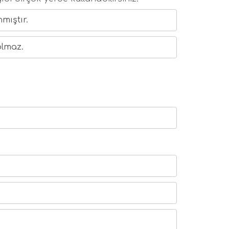
ıştır.  
olmaz.