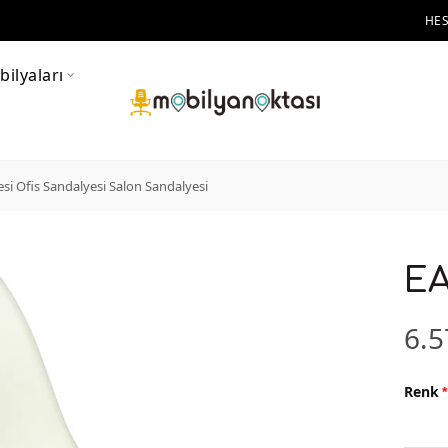
HE
ilyaları
i Ofis Sandalyesi Salon Sandalyesi
E
6.5
Renk