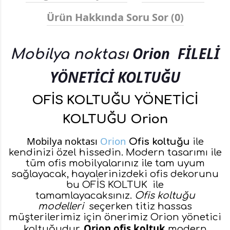
Ürün Hakkında Soru Sor (0)
Orion
FİLELİ
Mobilya noktası
YÖNETİCİ KOLTUĞU
OFİS KOLTUĞU YÖNETİCİ
KOLTUĞU Orion
Mobilya noktası
Orion
Ofis koltuğu
ile
kendinizi özel hissedin. Modern tasarımı ile
tüm ofis mobilyalarınız ile tam uyum
sağlayacak, hayalerinizdeki ofis dekorunu
bu
OFİS KOLTUK
ile
tamamlayacaksınız.
Ofis koltuğu
modelleri
seçerken titiz hassas
müşterilerimiz için önerimiz Orion yönetici
Orion ofis koltuk
koltuğudur.
modern