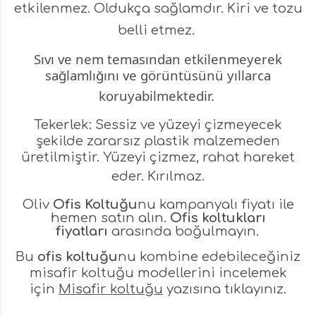
etkilenmez. Oldukça sağlamdır. Kiri ve tozu
belli etmez.
Sıvı ve nem temasından etkilenmeyerek
sağlamlığını ve görüntüsünü yıllarca
koruyabilmektedir.
Tekerlek: Sessiz ve yüzeyi çizmeyecek
şekilde zararsız plastik malzemeden
üretilmiştir. Yüzeyi çizmez, rahat hareket
eder.
Kırılmaz.
Oliv
Ofis Koltuğu
nu kampanyalı fiyatı ile
hemen satın alın.
Ofis koltukları
fiyatları
arasında boğulmayın.
Bu
ofis koltuğu
nu kombine edebileceğiniz
misafir koltuğu modellerini incelemek
için
Misafir koltuğu
yazısına tıklayınız.