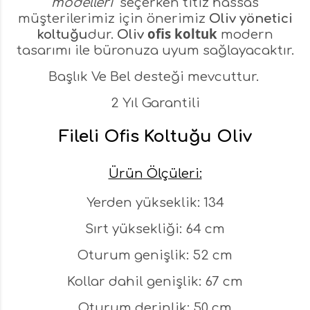
modelleri
seçerken titiz hassas
müşterilerimiz için önerimiz
Oliv yönetici
ofis koltuk
koltuğu
dur.
Oliv
modern
tasarımı ile büronuza uyum sağlayacaktır.
Başlık Ve Bel desteği mevcuttur.
2 Yıl Garantili
Fileli Ofis Koltuğu Oliv
Ürün Ölçüleri:
Yerden yükseklik: 134
Sırt yüksekliği: 64 cm
Oturum genişlik: 52 cm
Kollar dahil genişlik: 67 cm
Oturum derinlik: 50 cm