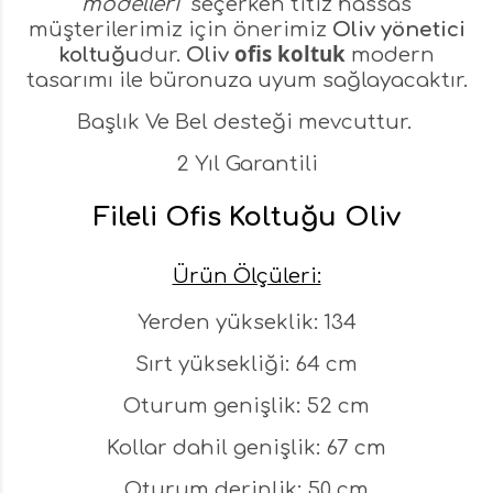
modelleri
seçerken titiz hassas
müşterilerimiz için önerimiz
Oliv yönetici
ofis koltuk
koltuğu
dur.
Oliv
modern
tasarımı ile büronuza uyum sağlayacaktır.
Başlık Ve Bel desteği mevcuttur.
2 Yıl Garantili
Fileli Ofis Koltuğu Oliv
Ürün Ölçüleri:
Yerden yükseklik: 134
Sırt yüksekliği: 64 cm
Oturum genişlik: 52 cm
Kollar dahil genişlik: 67 cm
Oturum derinlik: 50 cm