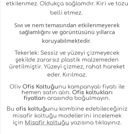
etkilenmez. Oldukça sağlamdır. Kiri ve tozu
belli etmez.
Sıvı ve nem temasından etkilenmeyerek
sağlamlığını ve görüntüsünü yıllarca
koruyabilmektedir.
Tekerlek: Sessiz ve yüzeyi çizmeyecek
şekilde zararsız plastik malzemeden
üretilmiştir. Yüzeyi çizmez, rahat hareket
eder.
Kırılmaz.
Oliv
Ofis Koltuğu
nu kampanyalı fiyatı ile
hemen satın alın.
Ofis koltukları
fiyatları
arasında boğulmayın.
Bu
ofis koltuğu
nu kombine edebileceğiniz
misafir koltuğu modellerini incelemek
için
Misafir koltuğu
yazısına tıklayınız.