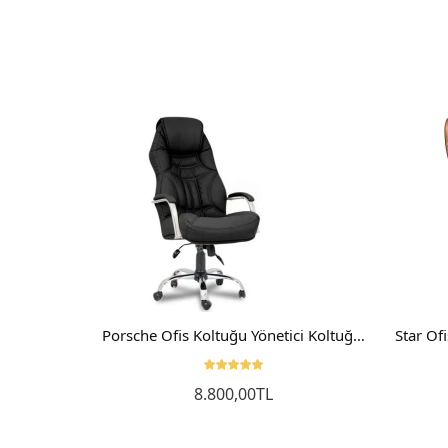
fis Masası
Porsche Ofis Koltuğu Yönetici Koltuğu Makam Koltuğu Siyah
8.800,00TL
Sepete Ekle