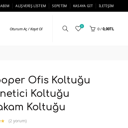
SABIM
ALIŞVERIŞ LISTEM
SEPETIM
KASAYA GIT
İLETIŞIM
0
Oturum Aç / Kayıt Ol
0
/
0,00TL
oper Ofis Koltuğu
netici Koltuğu
kam Koltuğu
(
2 yorum
)