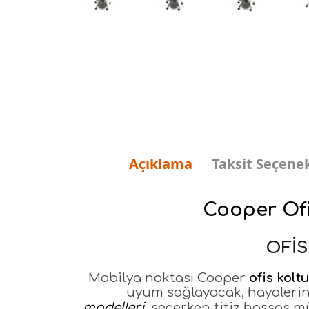
Açıklama
Taksit Seçenek
Cooper Ofi
OFİ
Mobilya noktası Cooper
ofis kolt
uyum sağlayacak, hayalerin
modelleri
seçerken titiz hassas mü