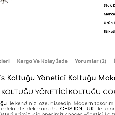
Stok 
Marka
Ürün 
Etiket
leri
Kargo Ve Kolay İade
Yorumlar (2)
s Koltuğu Yönetici Koltuğu Ma
S KOLTUĞU YÖNETİCİ KOLTUĞU CO
uğu
ile kendinizi özel hissedin. Modern tasarımı 
izdeki ofis dekorunu bu
OFİS KOLTUK
ile tam
şterilerimiz için önerimiz cooper yönetici kol