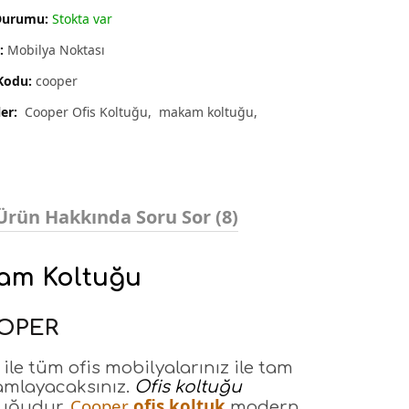
Durumu:
Stokta var
:
Mobilya Noktası
Kodu:
cooper
ler:
Cooper Ofis Koltuğu
makam koltuğu
Ürün Hakkında Soru Sor (8)
kam Koltuğu
OPER
ile tüm ofis mobilyalarınız ile tam
amlayacaksınız.
Ofis koltuğu
Cooper
ofis koltuk
tuğudur.
modern