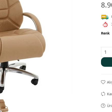
8.9
Renk
Alı
Kar
Ür