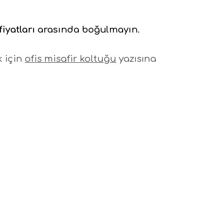
fiyatları
arasında boğulmayın.
k için
ofis misafir koltuğu
yazısına