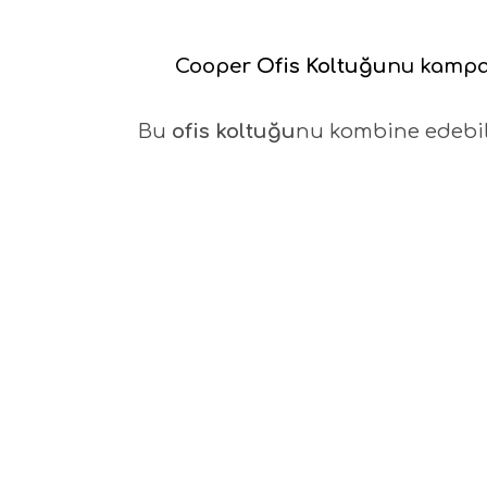
Cooper
Ofis Koltuğu
nu kampan
Bu
ofis koltuğu
nu kombine edebil