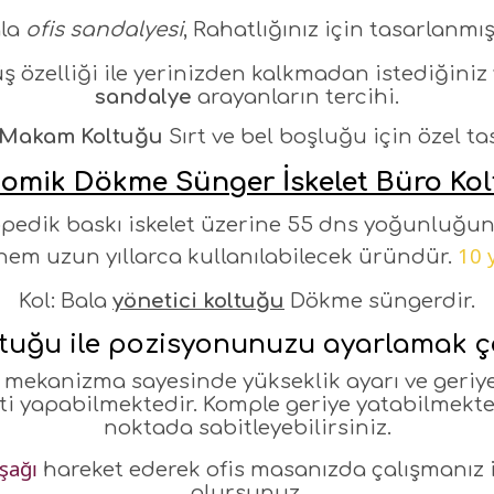
la
ofis sandalyesi
, Rahatlığınız için tasarlanmışt
 özelliği ile yerinizden kalkmadan istediğiniz 
sandalye
arayanların tercihi.
Makam Koltuğu
Sırt ve bel boşluğu için özel t
omik Dökme Sünger İskelet Büro Ko
pedik baskı iskelet üzerine 55 dns yoğunluğu
10 
hem uzun yıllarca kullanılabilecek üründür.
Kol: Bala
yönetici koltuğu
Dökme süngerdir.
ltuğu ile pozisyonunuzu ayarlamak ç
l mekanizma sayesinde yükseklik ayarı ve geriye
ti yapabilmektedir. Komple geriye yatabilmektedi
noktada sabitleyebilirsiniz.
şağı
hareket ederek ofis masanızda çalışmanız 
olursunuz.