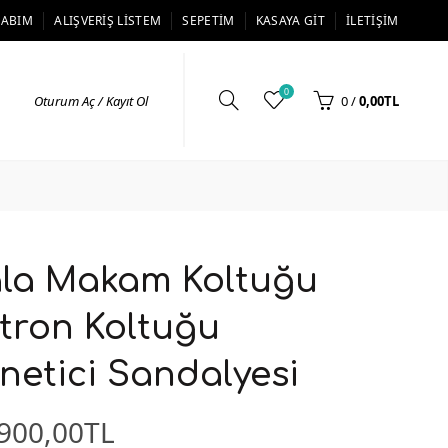
SABIM
ALIŞVERIŞ LISTEM
SEPETIM
KASAYA GIT
İLETIŞIM
0
Oturum Aç / Kayıt Ol
0
/
0,00TL
la Makam Koltuğu
tron Koltuğu
netici Sandalyesi
900,00TL