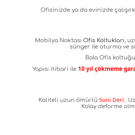
Ofisinizde ya da evinizde çalışı
Mobilya Noktası
Ofis Koltukları
, u
sünger ile oturma ve s
Bala Ofis koltuğu
10 yıl çökmeme gara
Yapısı itibari ile
Suni Deri
Kaliteli uzun ömürlü
. Uz
Kolay deforme olm