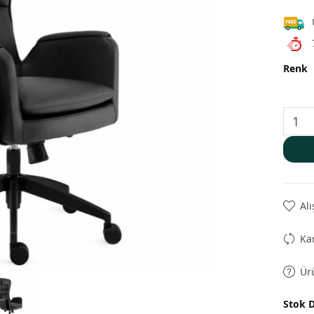
Renk
Alı
Kar
Ür
Stok 