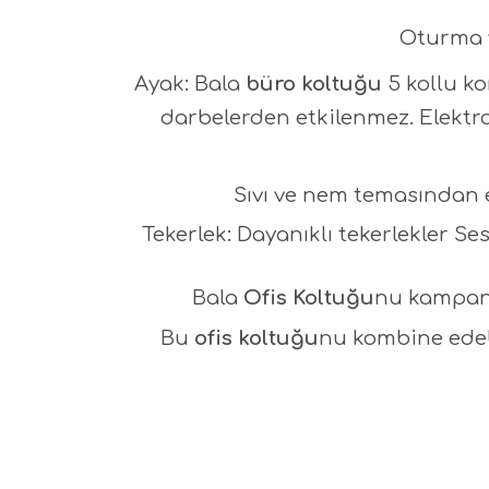
Oturma v
Ayak:
Bala
büro koltuğu
5 kollu ko
darbelerden etkilenmez. Elektro
Sıvı ve nem temasından 
Tekerlek: Dayanıklı tekerlekler Se
Bala
Ofis Koltuğu
nu kampanya
Bu
ofis koltuğu
nu kombine edeb