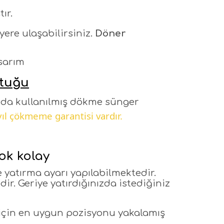
ır.
yere ulaşabilirsiniz.
Döner
asarım
ltuğu
nda kullanılmış dökme sünger
yıl çökmeme garantisi vardır.
ok kolay
 yatırma ayarı yapılabilmektedir.
r. Geriye yatırdığınızda istediğiniz
için en uygun pozisyonu yakalamış