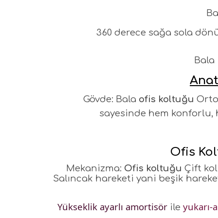
Ba
360 derece sağa sola dönüş
Bala
Anat
Gövde: Bala
ofis koltuğu
Orto
sayesinde
hem konforlu, 
Ofis Ko
Mekanizma:
Ofis koltuğu
Çift ko
Salıncak hareketi yani beşik hareke
Yükseklik ayarlı amortisör
yukarı-a
ile