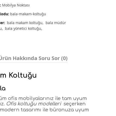
:
Mobilya Noktası
Kodu:
bala-makam-koltuğu
ler:
bala makam koltuğu
bala müdür
u
bala yönetici koltuğu
Ürün Hakkında Soru Sor (0)
am Koltuğu
la
tüm ofis mobilyalarınız ile tam uyum
ız.
Ofis koltuğu modelleri
seçerken
modern tasarımı ile büronuza uyum