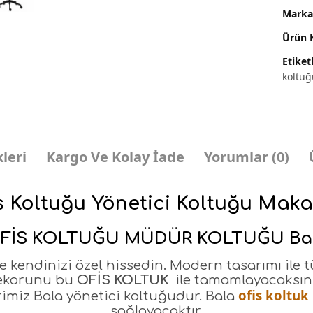
Marka
Ürün 
Etiket
koltuğ
leri
Kargo Ve Kolay İade
Yorumlar (0)
 Koltuğu Yönetici Koltuğu Mak
FİS KOLTUĞU MÜDÜR KOLTUĞU Ba
le kendinizi özel hissedin. Modern tasarımı ile 
dekorunu bu
OFİS KOLTUK
ile tamamlayacaksın
ofis koltuk
rimiz Bala yönetici koltuğudur. Bala
sağlayacaktır.