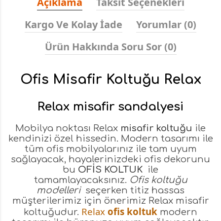
Açıklama
Taksit Seçenekleri
Kargo Ve Kolay İade
Yorumlar (0)
Ürün Hakkında Soru Sor (0)
Ofis Misafir Koltuğu Relax
Relax misafir sandalyesi
Mobilya noktası Relax
misafir koltuğu
ile
kendinizi özel hissedin. Modern tasarımı ile
tüm ofis mobilyalarınız ile tam uyum
sağlayacak, hayalerinizdeki ofis dekorunu
bu
OFİS KOLTUK
ile
tamamlayacaksınız.
Ofis koltuğu
modelleri
seçerken titiz hassas
müşterilerimiz için önerimiz Relax misafir
Relax
ofis koltuk
koltuğudur.
modern