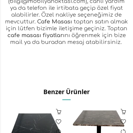
(
bilgi@mobilyanoktasi.com
), canlı yardım
ya da telefon ile irtibata geçip özel fiyat
alabilirler. Özel nakliye seçeneğimiz de
mevcuttur.
Cafe Masası
toptan satın almak
için lütfen bizimle iletişime geçiniz. Toptan
cafe masası fiyatları
nı öğrenmek için bize
mail ya da
buradan
mesaj atabilirsiniz.
Benzer Ürünler