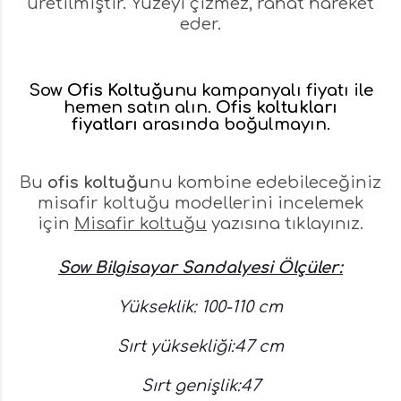
üretilmiştir. Yüzeyi çizmez, rahat hareket
eder.
Sow
Ofis Koltuğu
nu kampanyalı fiyatı ile
hemen satın alın.
Ofis koltukları
fiyatları
arasında boğulmayın.
Bu
ofis koltuğu
nu kombine edebileceğiniz
misafir koltuğu modellerini incelemek
için
Misafir koltuğu
yazısına tıklayınız.
Sow Bilgisayar Sandalyesi Ölçüler:
Yükseklik: 100-110 cm
Sırt yüksekliği:47 cm
Sırt genişlik:47