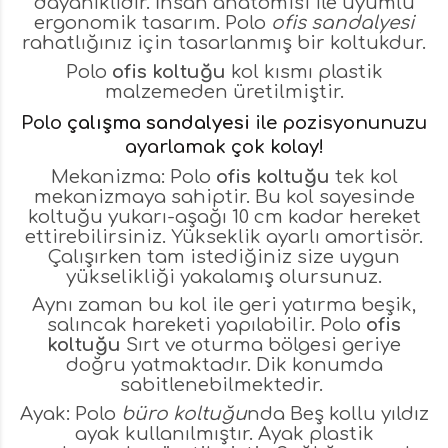
dayanıklıdır. İnsan anatomisi ile uyumlu
ergonomik tasarım. Polo
ofis sandalyesi
rahatlığınız için tasarlanmış bir koltukdur.
Polo
ofis koltuğu
kol kısmı plastik
malzemeden üretilmiştir.
Polo
çalışma sandalyesi
ile pozisyonunuzu
ayarlamak çok kolay!
Mekanizma: Polo
ofis koltuğu
tek kol
mekanizmaya sahiptir. Bu kol sayesinde
koltuğu yukarı-aşağı 10 cm kadar hereket
ettirebilirsiniz. Yükseklik ayarlı amortisör.
Çalışırken tam istediğiniz size uygun
yükselikliği yakalamış olursunuz.
Aynı zaman bu kol ile geri yatırma beşik,
salıncak hareketi yapılabilir. Polo
ofis
koltuğu
Sırt ve oturma bölgesi geriye
doğru yatmaktadır. Dik konumda
sabitlenebilmektedir.
Ayak: Polo
büro koltuğu
nda Beş kollu yıldız
ayak kullanılmıştır. Ayak plastik