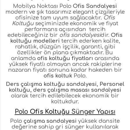
Mobilya Noktası Polo
Ofis Sandalyesi
modern ve şık tasarımız elegant çizgileriyle
ofisinize tam uyum sağlacaktır.
Ofis
Koltuğu
seçiminizde ekonomik ve fiyat
performans açısından tercih
edebileceğiniz bir
ofis sandalyesi
dir.
Ofis
koltuğu modelleri
tercih ederken kalite,
rahatlık, düzgün işçilik, garanti, gibi
özellikler ön plana çıkmaktadır. Bu
anlamda
ofis koltuğu fiyatları
arasında
yüksek fiyatlı olmayan ancak rakiplerine
nazaran fiyatı sonuna kadar hakeden bir
ofis koltuk
Polo.
Ders çalışma koltuğu sandalyesi, Personel
koltuğu, ders çalışma masası sandalyesi
olarak tercih edilebilecek ekonomik bir
koltukdur.
Polo
Ofis Koltuğu
Sünger Yapısı
Polo
çalışma sandalyesi
yüksek dansite
değerine sahip gri sünger kullanılarak