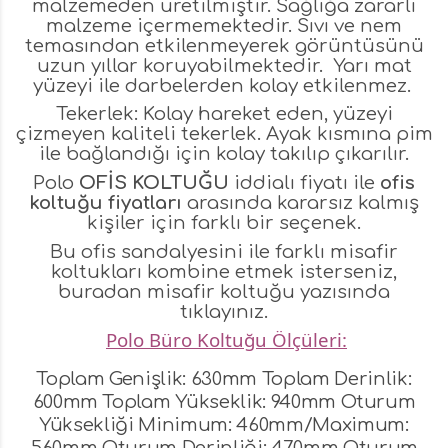
malzemeden üretilmiştir. Sağlığa zararlı
malzeme içermemektedir. Sıvı ve nem
temasından etkilenmeyerek görüntüsünü
uzun yıllar koruyabilmektedir. Yarı mat
yüzeyi ile darbelerden kolay etkilenmez.
Tekerlek: Kolay hareket eden, yüzeyi
çizmeyen kaliteli tekerlek. Ayak kısmına pim
ile bağlandığı için kolay takılıp çıkarılır.
Polo
OFİS KOLTUĞU
iddialı fiyatı ile
ofis
koltuğu fiyatları
arasında kararsız kalmış
kişiler için farklı bir seçenek.
Bu ofis sandalyesini ile farklı misafir
koltukları kombine etmek isterseniz,
buradan
misafir koltuğu
yazısında
tıklayınız.
Polo Büro Koltuğu Ölçüleri:
Toplam Genişlik: 630mm Toplam Derinlik:
600mm Toplam Yükseklik: 940mm Oturum
Yüksekliği Minimum: 460mm/Maximum: