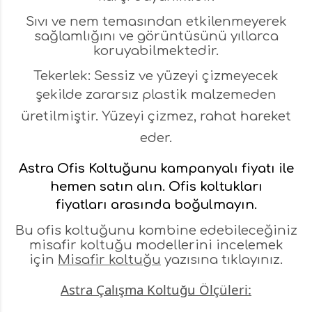
Sıvı ve nem temasından etkilenmeyerek
sağlamlığını ve görüntüsünü yıllarca
koruyabilmektedir.
Tekerlek: Sessiz ve yüzeyi çizmeyecek
şekilde
zararsız plastik malzemeden
üretilmiştir. Yüzeyi çizmez, rahat hareket
eder.
Astra
Ofis Koltuğu
nu kampanyalı fiyatı ile
hemen satın alın.
Ofis koltukları
fiyatları
arasında boğulmayın.
Bu ofis koltuğunu kombine edebileceğiniz
misafir koltuğu modellerini incelemek
için
Misafir koltuğu
yazısına tıklayınız.
Astra Çalışma Koltuğu Ölçüleri: