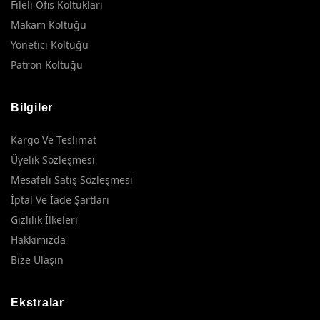
uzun yıllar kullanılabilmektedir.
Fileli Ofis Koltukları
Makam Koltuğu
Bunların haricinde ofis kanepesi şeklinde kullanılabilecek
dahabüyük ve rahat modeller de tercih edilebilmektedir.
Yönetici Koltuğu
Patron Koltuğu
Ofis Misafir Sandalyesi
Misafir Sandalyesi
✅
✅
Fiyatları
Rahat
Bilgiler
Tekli Misafir Koltuğu
Misafir Koltuğu En Ucuz
✅
✅
Kargo Ve Teslimat
Üyelik Sözleşmesi
Misafir Koltuğu Seçimi Nasıl Yapılır?
Mesafeli Satış Sözleşmesi
Ofis Misafir Koltuğu Seçerken Misafirlerinizin rahat
İptal Ve İade Şartları
edebileceği rahat bir koltuk seçmelisiniz
Gizlilik İlkeleri
Ofis Misafir Sandalyesi Nereye
Hakkımızda
Bize Ulaşın
Konulmalıdır?
Ofis Misafir Sandalyesi Masanızın tam karşısına,
Ekstralar
misafirlerinizin sizi rahatça görüp iletişim kurabileceği bir