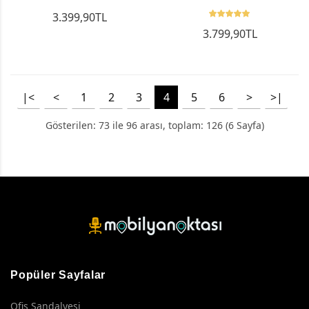
3.399,90TL
3.799,90TL
|<
<
1
2
3
4
5
6
>
>|
Gösterilen: 73 ile 96 arası, toplam: 126 (6 Sayfa)
Popüler Sayfalar
Ofis Sandalyesi