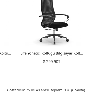
Lidya Ofis Sandalyesi Makam Koltuğu Bilgisayar Koltuğu Yönetici Müdür Koltuğu
Life Yönetici Koltuğu Bilgisayar Koltuğu Ofis Koltuğu
8.299,90TL
Sepete Ekle
Gösterilen: 25 ile 48 arası, toplam: 126 (6 Sayfa)