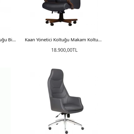
Jazz Ofis Koltuğu Çalışma Koltuğu Bilgisayar Sandalyesi
Kaan Yönetici Koltuğu Makam Koltuğu Müdür Sandalyesi
18.900,00TL
Sepete Ekle