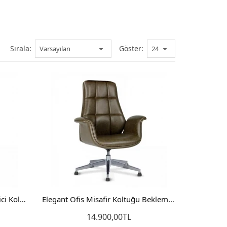
Sırala:
Göster:
Altay Ofis Sandalyesi Bilgisayar Çalışma Sandalyesi
,90TL
e Ekle
Elegant Makam Koltuğu Yönetici Koltuğu Büro Sandalyesi
Elegant Ofis Misafir Koltuğu Bekleme Sandalyesi
14.900,00TL