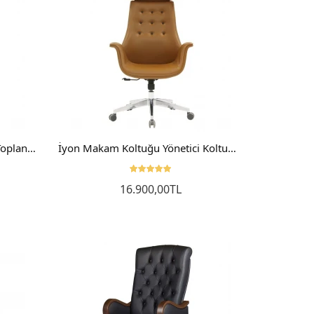
İyon Çalışma Sandalyesi Ofis Toplantı Koltuğu
İyon Makam Koltuğu Yönetici Koltuğu Patron Sandalyesi
16.900,00TL
Sepete Ekle