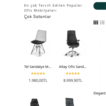
En çok Tercih Edilen Popüler
Ofis Mobilyaları
Çok Satanlar
IRIM
Moon Fileli Ofis Sandalyesi Bilgisayar Çalışma Sandalyesi Yönetici Koltuğu
Tel Sandalye Mutfak Sandalyesi Bahçe Sandalyesi Balkon Sandalyesi
Altay Ofis Sandalyesi Bilgisayar Çalışma Sandalyesi
2.65
6.999,90TL
1.980,00TL
8.999,90TL
00TL
Sepe
ete Ekle
Sepete Ekle
Sepete Ekle