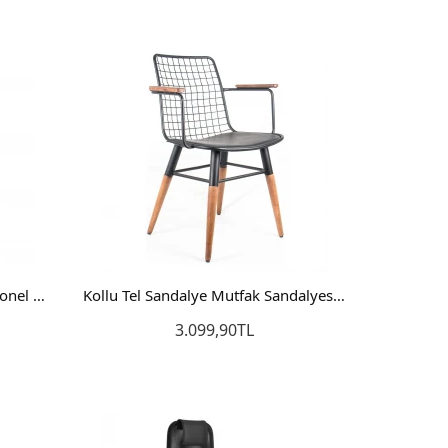
Sepete Ekle
Koket Çalışma Sandalyesi Personel Koltuğu Ofis Koltuğu Bilgisayar Sandalyesi
Kollu Tel Sandalye Mutfak Sandalyesi Balkon Sandalyesi Ahşap Ayak
3.099,90TL
Sepete Ekle