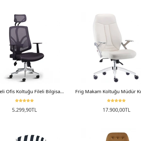
Sepete Ekle
Sepete Ekle
Porsche Ofis Koltuğu Yönetici Koltuğu Makam Koltuğu Siyah
Cooper Ofis Koltuğu Yönetici Koltuğu Makam Koltuğu Ahşap
Lidya Ofis Sandalyesi Makam Koltuğu Bilgisayar Koltuğu Yönetici Müdür Koltuğu
0,00TL
9.899,90TL
9.899,90TL
6.499
te Ekle
Sepete Ekle
Sepete Ekle
Sepet
Ergo Fileli Ofis Koltuğu Fileli Bilgisayar Yönetici Sandalyesi
5.299,90TL
17.900,00TL
Sepete Ekle
Sepete Ekle