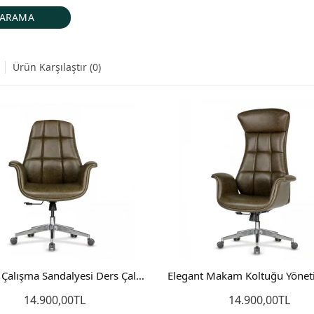
Ürün Karşılaştır (0)
İNDIRIM
Penyez Sandalye Tel Sandalye Penyes Sandalye Mutfak Sandalyesi
Moon Fileli Ofis Sandalyesi Bilgisayar Çalışma Sandalyesi Yönetici Koltuğu
Tel Sandalye Mutfak Sandalyesi Bahçe Sandalyesi Balkon Sandalyesi
9,90TL
6.999,90TL
1.980,00TL
8.999
te Ekle
8.800,00TL
Sepete Ekle
Sepete Ekle
Sepet
Elegant Çalışma Sandalyesi Ders Çalışma Koltuğu Bilgisayar Sandalyesi
14.900,00TL
14.900,00TL