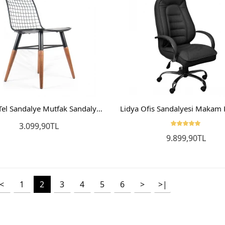
Kolsuz Tel Sandalye Mutfak Sandalyesi Balkon Sandalyesi Salon Sandalye
3.099,90TL
9.899,90TL
Sepete Ekle
Sepete Ekle
<
1
2
3
4
5
6
>
>|