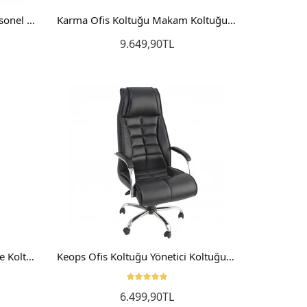
Karma Çalışma Sandalyesi Personel Koltuğu
Karma Ofis Koltuğu Makam Koltuğu Yönetici Koltuğu
9.649,90TL
Sepete Ekle
Keops Misafir Koltuğu Bekleme Koltuğu Ofis Sandalyesi
Keops Ofis Koltuğu Yönetici Koltuğu Makam Koltuğu
6.499,90TL