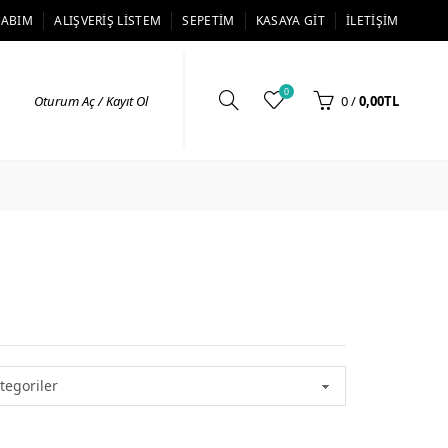
SABIM
ALIŞVERIŞ LISTEM
SEPETIM
KASAYA GIT
İLETIŞIM
0
Oturum Aç / Kayıt Ol
0
/
0,00TL