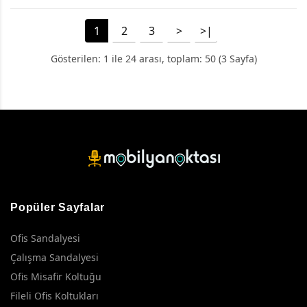
1
2
3
>
>|
Gösterilen: 1 ile 24 arası, toplam: 50 (3 Sayfa)
Popüler Sayfalar
Ofis Sandalyesi
Çalışma Sandalyesi
Ofis Misafir Koltuğu
Fileli Ofis Koltukları