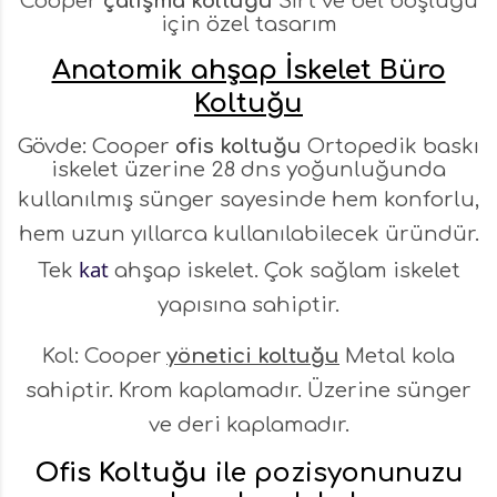
Cooper
çalışma koltuğu
Sırt ve bel boşluğu
için özel tasarım
Anatomik ahşap İskelet Büro
Koltuğu
Gövde:
Cooper
ofis koltuğu
Ortopedik baskı
iskelet üzerine 28 dns yoğunluğunda
kullanılmış sünger sayesinde
hem konforlu,
hem uzun yıllarca kullanılabilecek üründür.
kat
Tek
ahşap iskelet. Çok sağlam iskelet
yapısına sahiptir.
Kol:
Cooper
yönetici koltuğu
Metal kola
sahiptir. Krom kaplamadır. Üzerine sünger
ve deri kaplamadır.
Ofis Koltuğu
ile pozisyonunuzu