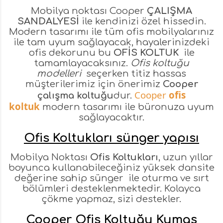
Mobilya noktası Cooper
ÇALIŞMA
SANDALYESİ
ile kendinizi özel hissedin.
Modern tasarımı ile tüm ofis mobilyalarınız
ile tam uyum sağlayacak, hayalerinizdeki
ofis dekorunu bu
OFİS KOLTUK
ile
tamamlayacaksınız.
Ofis koltuğu
modelleri
seçerken titiz hassas
müşterilerimiz için önerimiz
Cooper
Cooper
ofis
çalışma koltuğu
dur.
koltuk
modern tasarımı ile büronuza uyum
sağlayacaktır.
Ofis Koltukları sünger yapısı
Mobilya Noktası
Ofis Koltukları
, uzun yıllar
boyunca kullanabileceğiniz yüksek dansite
değerine sahip sünger ile oturma ve sırt
bölümleri desteklenmektedir. Kolayca
çökme yapmaz, sizi destekler.
Cooper Ofis Koltuğu Kumaş