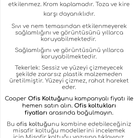
etkilenmez. Krom kaplamadır. Toza ve kire
karşı dayanıklıdır.
Sıvı ve nem temasından etkilenmeyerek
sağlamlığını ve görüntüsünü yıllarca
koruyabilmektedir.
Sağlamlığını ve görüntüsünü yıllarca
koruyabilmektedir.
Tekerlek: Sessiz ve yüzeyi çizmeyecek
şekilde zararsız plastik malzemeden
üretilmiştir. Yüzeyi çizmez, rahat hareket
eder.
Cooper
Ofis Koltuğu
nu kampanyalı fiyatı ile
hemen satın alın.
Ofis koltukları
fiyatları
arasında boğulmayın.
Bu
ofis koltuğu
nu kombine edebileceğiniz
misafir koltuğu modellerini incelemek
için
Misafir koltuğu
yazısına tıklayınız.