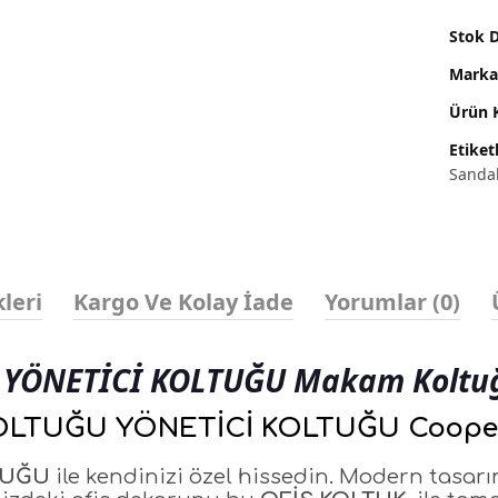
Stok 
Marka
Ürün 
Etiket
Sandal
leri
Kargo Ve Kolay İade
Yorumlar (0)
YÖNETİCİ KOLTUĞU Makam Koltu
r
OLTUĞU YÖNETİCİ KOLTUĞU Coope
TUĞU
ile kendinizi özel hissedin. Modern tasarım