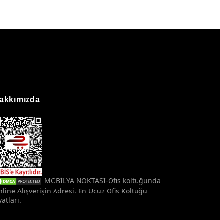
akkımızda
MOBİLYA NOKTASI-Ofis koltuğunda
line Alışverişin Adresi. En Ucuz Ofis Koltuğu
yatları.