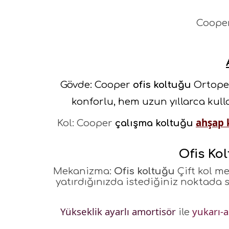
Coope
Gövde:
Cooper
ofis koltuğu
Ortoped
konforlu, hem uzun yıllarca kull
ahşap 
Kol: Cooper
çalışma koltuğu
Ofis Ko
Mekanizma:
Ofis koltuğu
Çift kol me
yatırdığınızda istediğiniz noktada 
Yükseklik ayarlı amortisör
yukarı-a
ile