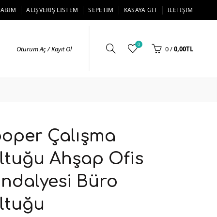
SABIM
ALIŞVERIŞ LISTEM
SEPETIM
KASAYA GIT
İLETIŞIM
0
Oturum Aç / Kayıt Ol
0
/
0,00TL
oper Çalışma
ltuğu Ahşap Ofis
ndalyesi Büro
ltuğu