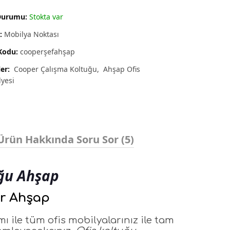
Durumu:
Stokta var
:
Mobilya Noktası
Kodu:
cooperşefahşap
ler:
Cooper Çalışma Koltuğu
Ahşap Ofis
yesi
Ürün Hakkında Soru Sor (5)
ğu Ahşap
r Ahşap
ı ile tüm ofis mobilyalarınız ile tam