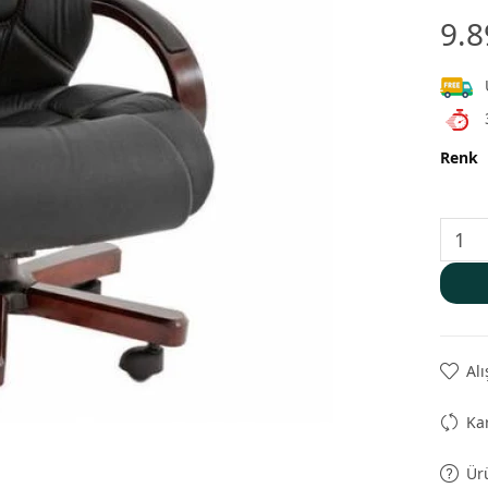
9.8
Renk
Alı
Kar
Ür