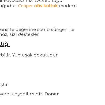
amlayacaksınız.
Ofis koltuğu
Cooper
ofis koltuk
tuğudur.
modern
dansite değerine sahip sünger ile
z, sizi destekler.
liği
nebilir. Yumuşak dokuludur.
ştır.
yere ulaşabilirsiniz.
Döner