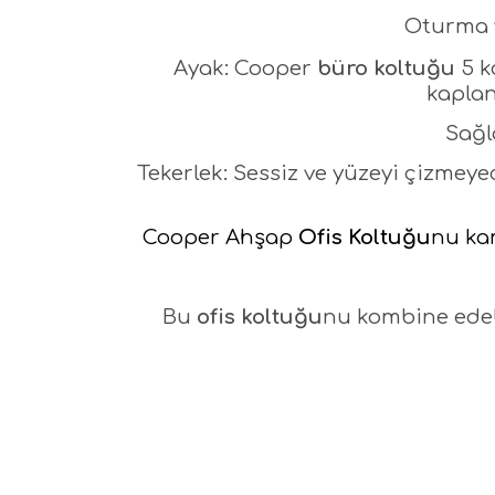
Oturma v
Ayak: Cooper
büro koltuğu
5 k
kaplan
Sağl
Tekerlek: Sessiz ve yüzeyi çizmeye
Cooper Ahşap
Ofis Koltuğu
nu kam
Bu
ofis koltuğu
nu kombine edeb