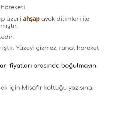
 hareketi
ahşap
up üzeri
ayak dilimleri ile
nmıştır.
edir.
iştir. Yüzeyi çizmez, rahat hareket
arı fiyatları
arasında boğulmayın.
mek için
Misafir koltuğu
yazısına