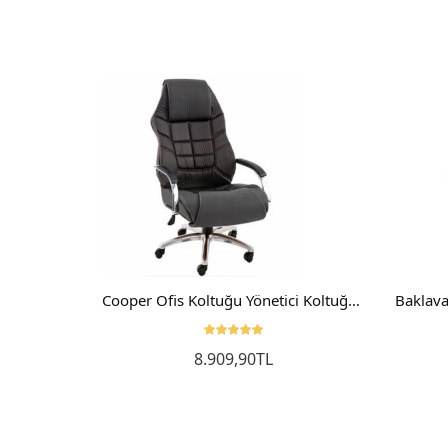
Oddo Fileli Çalışma Sandalyesi Toplantı Koltuğu
Cooper Ofis Koltuğu Yönetici Koltuğu Makam Koltuğu Siyah
8.909,90TL
Sepete Ekle