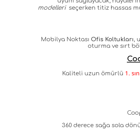
uyum sağlayacak, hayalerin
modelleri
seçerken titiz hassas m
Mobilya Noktası
Ofis Koltukları
, 
oturma ve sırt bö
Coo
1. sın
Kaliteli uzun ömürlü
Coo
360 derece sağa sola dönüş