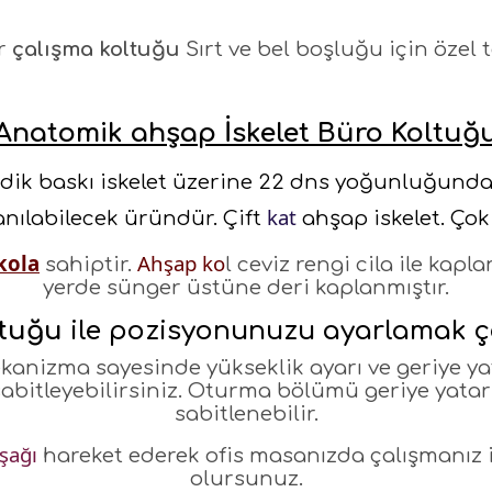
r
çalışma koltuğu
Sırt ve bel boşluğu için özel 
Anatomik ahşap İskelet Büro Koltuğ
ik baskı iskelet üzerine 22 dns yoğunluğunda
kat
anılabilecek üründür. Çift
ahşap iskelet. Çok 
kola
Ahşap ko
sahiptir.
l ceviz rengi cila ile kap
yerde sünger üstüne deri kaplanmıştır.
ltuğu
ile pozisyonunuzu ayarlamak ç
kanizma sayesinde yükseklik ayarı ve geriye ya
sabitleyebilirsiniz. Oturma bölümü geriye yatar 
sabitlenebilir.
şağı
hareket ederek ofis masanızda çalışmanız 
olursunuz.