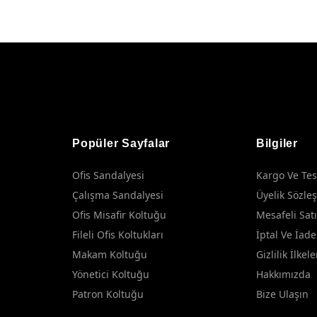
Popüler Sayfalar
Bilgiler
Ofis Sandalyesi
Kargo Ve Tes
Çalışma Sandalyesi
Üyelik Sözle
Ofis Misafir Koltuğu
Mesafeli Sat
Fileli Ofis Koltukları
İptal Ve İade
Makam Koltuğu
Gizlilik İlkele
Yönetici Koltuğu
Hakkımızda
Patron Koltuğu
Bize Ulaşın