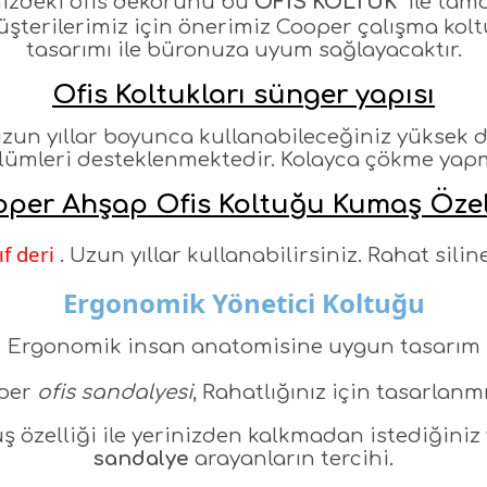
izdeki ofis dekorunu bu
OFİS KOLTUK
ile tam
üşterilerimiz için önerimiz Cooper çalışma kol
tasarımı ile büronuza uyum sağlayacaktır.
Ofis Koltukları sünger yapısı
uzun yıllar boyunca kullanabileceğiniz yüksek 
lümleri desteklenmektedir. Kolayca çökme yapma
per Ahşap Ofis Koltuğu Kumaş Özel
ıf deri
. Uzun yıllar kullanabilirsiniz. Rahat sili
Ergonomik Yönetici Koltuğu
Ergonomik insan anatomisine uygun tasarım
per
ofis sandalyesi
, Rahatlığınız için tasarlanmı
 özelliği ile yerinizden kalkmadan istediğiniz 
sandalye
arayanların tercihi.