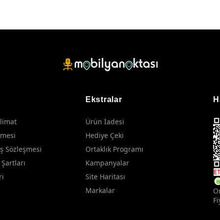
Ekstralar
H
limat
Ürün İadesi
şmesi
Hediye Çeki
ış Sözleşmesi
Ortaklık Programı
 Şartları
Kampanyalar
ri
Site Haritası
Markalar
On
Fi