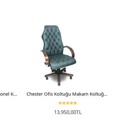
Koket Çalışma Sandalyesi Personel Koltuğu Ofis Koltuğu Bilgisayar Sandalyesi
Chester Ofis Koltuğu Makam Koltuğu Yönetici Koltuğu Müdür Koltuğu
13.950,00TL
Sepete Ekle